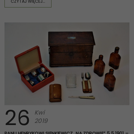
CZYTAJ WIĘCEJ...
26
Kwi
2019
PANU HENRYKOWI SIENKIEWICZ „NA ZDROWIE” 5.5.1901 –