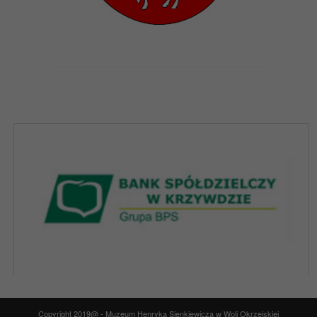
Copyright 2019@ - Muzeum Henryka Sienkiewicza w Woli Okrzejskiej