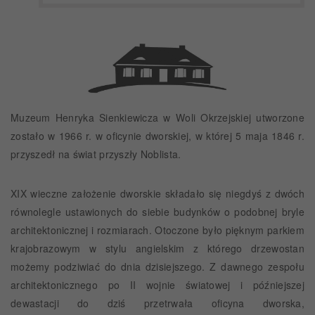
Muzeum Henryka Sienkiewicza w Woli Okrzejskiej utworzone
zostało w 1966 r. w oficynie dworskiej, w której 5 maja 1846 r.
przyszedł na świat przyszły Noblista.
XIX wieczne założenie dworskie składało się niegdyś z dwóch
równolegle ustawionych do siebie budynków o podobnej bryle
architektonicznej i rozmiarach. Otoczone było pięknym parkiem
krajobrazowym w stylu angielskim z którego drzewostan
możemy podziwiać do dnia dzisiejszego. Z dawnego zespołu
architektonicznego po II wojnie światowej i późniejszej
dewastacji do dziś przetrwała oficyna dworska,