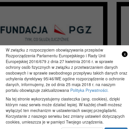
W związku z rozpoczęciem obowiązywania przepisów
x
Rozporządzenia Parlamentu Europejskiego i Rady Unii
Europejskiej 2016/679 z dnia 27 kwietnia 2016 r. w sprawie
ochrony osób fizycznych w związku z przetwarzaniem danych
osobowych i w sprawie swobodnego przepływu takich danych oraz
uchylenia dyrektywy 95/46/WE ogólne rozporządzenie o ochronie
Copyright 2019@ - Muzeum Henryka Sienkiewicza w Woli Okrzejskiej
danych, informujemy, że od dnia 25 maja 2018 r. na naszym
Projekt i wykonanie: itlu.pl
portalu obowiązuje zaktualizowana
Polityka Prywatności.
Na tej stronie wykorzystujemy ciasteczka (ang. cookies), dzięki
którym nasz serwis może działać lepiej. W każdej chwili możesz
wyłączyć ten mechanizm w ustawieniach swojej przeglądarki.
Korzystanie z naszego serwisu bez zmiany ustawień dotyczących
cookies, umieszcza je w pamięci Twojego urządzenia.