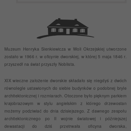
Muzeum Henryka Sienkiewicza w Woli Okrzejskiej utworzone
zostało w 1966 r. w oficynie dworskiej, w której 5 maja 1846 r.
przyszedł na świat przyszły Noblista.
XIX wieczne założenie dworskie składało się niegdyś z dwóch
równolegle ustawionych do siebie budynków o podobnej bryle
architektonicznej i rozmiarach. Otoczone było pięknym parkiem
krajobrazowym w stylu angielskim z którego drzewostan
możemy podziwiać do dnia dzisiejszego. Z dawnego zespołu
architektonicznego po II wojnie światowej i późniejszej
dewastacji do dziś przetrwała oficyna dworska,