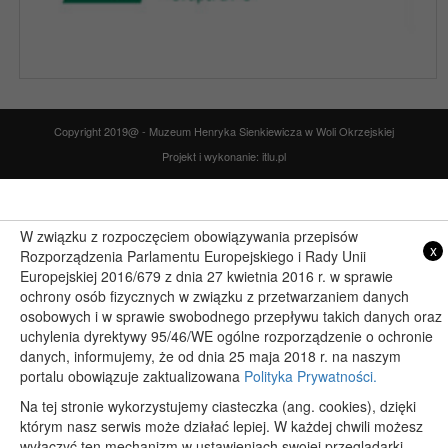
Copyright 2019@ - Muzeum Henryka Sienkiewicza w Woli Okrzejskiej
Projekt i wykonanie: itlu.pl
W związku z rozpoczęciem obowiązywania przepisów
x
Rozporządzenia Parlamentu Europejskiego i Rady Unii
Europejskiej 2016/679 z dnia 27 kwietnia 2016 r. w sprawie
ochrony osób fizycznych w związku z przetwarzaniem danych
osobowych i w sprawie swobodnego przepływu takich danych oraz
uchylenia dyrektywy 95/46/WE ogólne rozporządzenie o ochronie
danych, informujemy, że od dnia 25 maja 2018 r. na naszym
portalu obowiązuje zaktualizowana
Polityka Prywatności.
Na tej stronie wykorzystujemy ciasteczka (ang. cookies), dzięki
którym nasz serwis może działać lepiej. W każdej chwili możesz
wyłączyć ten mechanizm w ustawieniach swojej przeglądarki.