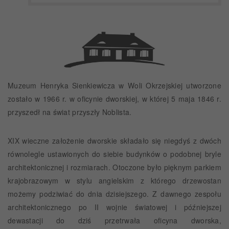
Muzeum Henryka Sienkiewicza w Woli Okrzejskiej utworzone
zostało w 1966 r. w oficynie dworskiej, w której 5 maja 1846 r.
przyszedł na świat przyszły Noblista.
XIX wieczne założenie dworskie składało się niegdyś z dwóch
równolegle ustawionych do siebie budynków o podobnej bryle
architektonicznej i rozmiarach. Otoczone było pięknym parkiem
krajobrazowym w stylu angielskim z którego drzewostan
możemy podziwiać do dnia dzisiejszego. Z dawnego zespołu
architektonicznego po II wojnie światowej i późniejszej
dewastacji do dziś przetrwała oficyna dworska,