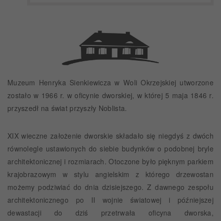
Muzeum Henryka Sienkiewicza w Woli Okrzejskiej utworzone
zostało w 1966 r. w oficynie dworskiej, w której 5 maja 1846 r.
przyszedł na świat przyszły Noblista.
XIX wieczne założenie dworskie składało się niegdyś z dwóch
równolegle ustawionych do siebie budynków o podobnej bryle
architektonicznej i rozmiarach. Otoczone było pięknym parkiem
krajobrazowym w stylu angielskim z którego drzewostan
możemy podziwiać do dnia dzisiejszego. Z dawnego zespołu
architektonicznego po II wojnie światowej i późniejszej
dewastacji do dziś przetrwała oficyna dworska,