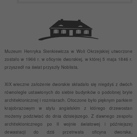
Muzeum Henryka Sienkiewicza w Woli Okrzejskiej utworzone
zostało w 1966 r. w oficynie dworskiej, w której 5 maja 1846 r.
przyszedł na świat przyszły Noblista.
XIX wieczne założenie dworskie składało się niegdyś z dwóch
równolegle ustawionych do siebie budynków o podobnej bryle
architektonicznej i rozmiarach. Otoczone było pięknym parkiem
krajobrazowym w stylu angielskim z którego drzewostan
możemy podziwiać do dnia dzisiejszego. Z dawnego zespołu
architektonicznego po II wojnie światowej i późniejszej
dewastacji do dziś przetrwała oficyna dworska,