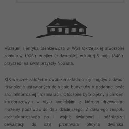
Muzeum Henryka Sienkiewicza w Woli Okrzejskiej utworzone
zostało w 1966 r. w oficynie dworskiej, w której 5 maja 1846 r.
przyszedł na świat przyszły Noblista.
XIX wieczne założenie dworskie składało się niegdyś z dwóch
równolegle ustawionych do siebie budynków o podobnej bryle
architektonicznej i rozmiarach. Otoczone było pięknym parkiem
krajobrazowym w stylu angielskim z którego drzewostan
możemy podziwiać do dnia dzisiejszego. Z dawnego zespołu
architektonicznego po II wojnie światowej i późniejszej
dewastacji do dziś przetrwała oficyna dworska,