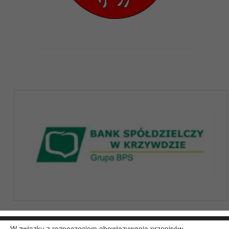
W związku z rozpoczęciem obowiązywania przepisów
Copyright 2019@ - Muzeum Henryka Sienkiewicza w Woli Okrzejskiej