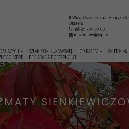
Wola Okrzejska, ul. Henryka S
Okrzeja
/
25 755 90 00
muzeumhs@wp.pl
EDZAJĄCYCH
SZLAK ZIEMI ŁUKOWSKIEJ
LGD RAZEM
SKLEPIK M
ZNEGO MFIPR
DEKLARACJA DOSTĘPNOŚCI
ZMATY SIENKIEWICZO