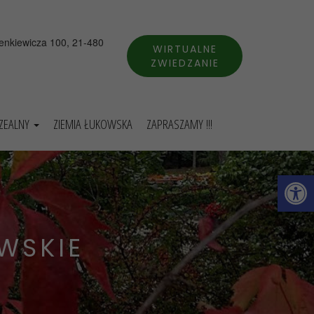
ienkiewicza 100, 21-480
WIRTUALNE
ZWIEDZANIE
UZEALNY
ZIEMIA ŁUKOWSKA
ZAPRASZAMY !!!
Otwórz 
WSKIE