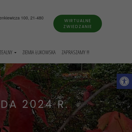
ienkiewicza 100, 21-480
WIRTUALNE
ZWIEDZANIE
UZEALNY
ZIEMIA ŁUKOWSKA
ZAPRASZAMY !!!
Otwórz 
DA 2024 R.