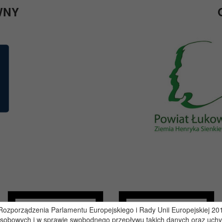
WNY
zporządzenia Parlamentu Europejskiego i Rady Unii Europejskiej 2016
osobowych i w sprawie swobodnego przepływu takich danych oraz uchy