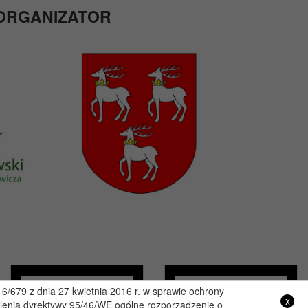
ORGANIZATOR
/679 z dnia 27 kwietnia 2016 r. w sprawie ochrony
x
lenia dyrektywy 95/46/WE ogólne rozporządzenie o