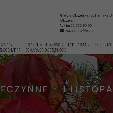
Wola Okrzejska, ul. Henryka S
Okrzeja
/
25 755 90 00
muzeumhs@wp.pl
EDZAJĄCYCH
SZLAK ZIEMI ŁUKOWSKIEJ
LGD RAZEM
SKLEPIK M
ZNEGO MFIPR
DEKLARACJA DOSTĘPNOŚCI
ECZYNNE – 1 LISTOPA