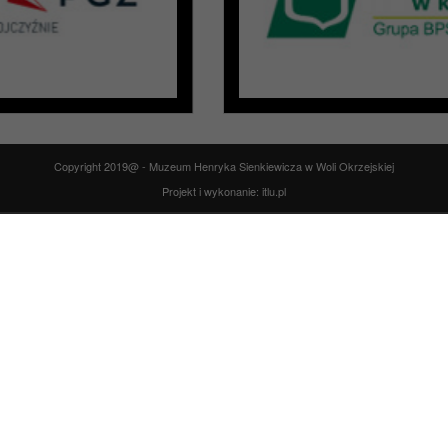
Copyright 2019@ - Muzeum Henryka Sienkiewicza w Woli Okrzejskiej
Projekt i wykonanie: itlu.pl