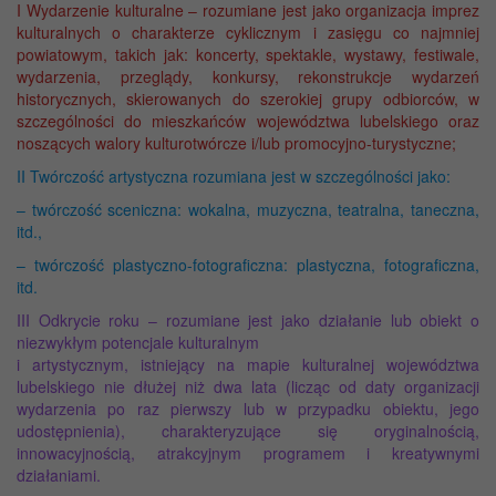
I Wydarzenie kulturalne – rozumiane jest jako organizacja imprez
kulturalnych o charakterze cyklicznym i zasięgu co najmniej
powiatowym, takich jak: koncerty, spektakle, wystawy, festiwale,
wydarzenia, przeglądy, konkursy, rekonstrukcje wydarzeń
historycznych, skierowanych do szerokiej grupy odbiorców, w
szczególności do mieszkańców województwa lubelskiego oraz
noszących walory kulturotwórcze i/lub promocyjno-turystyczne;
II Twórczość artystyczna rozumiana jest w szczególności jako:
– twórczość sceniczna: wokalna, muzyczna, teatralna, taneczna,
itd.,
– twórczość plastyczno-fotograficzna: plastyczna, fotograficzna,
itd.
III Odkrycie roku – rozumiane jest jako działanie lub obiekt o
niezwykłym potencjale kulturalnym
i artystycznym, istniejący na mapie kulturalnej województwa
lubelskiego nie dłużej niż dwa lata (licząc od daty organizacji
wydarzenia po raz pierwszy lub w przypadku obiektu, jego
udostępnienia), charakteryzujące się oryginalnością,
innowacyjnością, atrakcyjnym programem i kreatywnymi
działaniami.