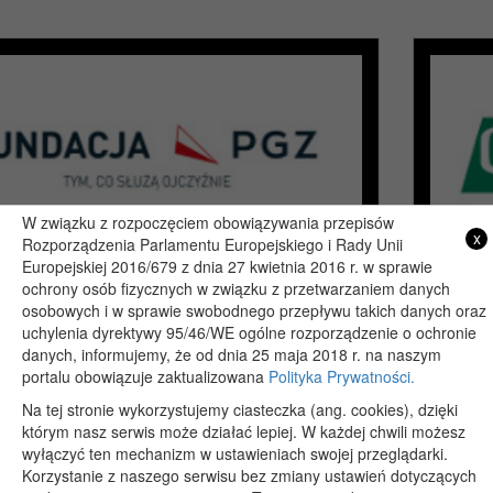
W związku z rozpoczęciem obowiązywania przepisów
x
Rozporządzenia Parlamentu Europejskiego i Rady Unii
Europejskiej 2016/679 z dnia 27 kwietnia 2016 r. w sprawie
ochrony osób fizycznych w związku z przetwarzaniem danych
osobowych i w sprawie swobodnego przepływu takich danych oraz
uchylenia dyrektywy 95/46/WE ogólne rozporządzenie o ochronie
Copyright 2019@ - Muzeum Henryka Sienkiewicza w Woli Okrzejskiej
danych, informujemy, że od dnia 25 maja 2018 r. na naszym
Projekt i wykonanie: itlu.pl
portalu obowiązuje zaktualizowana
Polityka Prywatności.
Na tej stronie wykorzystujemy ciasteczka (ang. cookies), dzięki
którym nasz serwis może działać lepiej. W każdej chwili możesz
wyłączyć ten mechanizm w ustawieniach swojej przeglądarki.
Korzystanie z naszego serwisu bez zmiany ustawień dotyczących