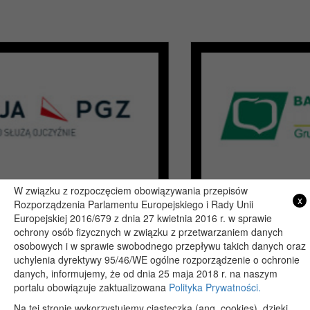
W związku z rozpoczęciem obowiązywania przepisów
x
Rozporządzenia Parlamentu Europejskiego i Rady Unii
Europejskiej 2016/679 z dnia 27 kwietnia 2016 r. w sprawie
Copyright 2019@ - Muzeum Henryka Sienkiewicza w Woli Okrzejskiej
ochrony osób fizycznych w związku z przetwarzaniem danych
osobowych i w sprawie swobodnego przepływu takich danych oraz
Projekt i wykonanie: itlu.pl
uchylenia dyrektywy 95/46/WE ogólne rozporządzenie o ochronie
danych, informujemy, że od dnia 25 maja 2018 r. na naszym
portalu obowiązuje zaktualizowana
Polityka Prywatności.
Na tej stronie wykorzystujemy ciasteczka (ang. cookies), dzięki