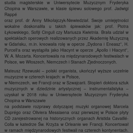
studia magisterskie w Uniwersytecie Muzycznym Fryderyka
Chopina w Warszawie, w klasie śpiewu solowego prof. Jadwigi
Rappé
oraz prof. dr Anny Mikołajczyk-Niewiedział. Swoje umiejętności
wokalne doskonaliła u takich śpiewaków jak: prof. Piotra
Łykowskiego, Sofiji Cinguli czy Mariusza Kwietnia. Brała udział w
spektaklach operowych realizowanych przez Akademię Muzyczną
w Gdańsku, m.in. kreowała rolę w operze „Dydona i Eneasz”, H.
Purcell‘a oraz wystąpiła jako Hiacynt w operze „Apollo i Hiacynt”,
W. A. Mozarta. Koncertowała na międzynarodowych festiwalach w
Polsce, we Włoszech, Niemczech i Stanach Zjednoczonych.
Mateusz Rzewuski – polski organista, ukończył wyższe uczelnie
muzyczne w czterech krajach: w Polsce,
w Niemczech, we Francji oraz w Szwajcarii. Stopień doktora sztuk
muzycznych w dziedzinie artystycznej – instrumentalistyka –
uzyskał w 2018 roku w Uniwersytecie Muzycznym Fryderyka
Chopina w Warszawie
na podstawie rozprawy dotyczącej muzyki organowej Marcela
Duprégo oraz Oliviera Messiaena oraz pierwszej w Polsce płyty
CD zarejestrowanej na historycznych organach Aristida Cavaillé-
Colla w katedrze Św. Krzyża w Orleanie we Francji. Koncertował
w ramach międzynarodowych festiwali na czterech kontynentach.