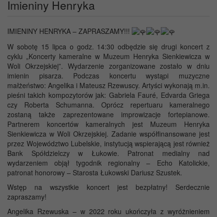
Imieniny Henryka
IMIENINY HENRYKA – ZAPRASZAMY!!!
W sobotę 15 lipca o godz. 14:30 odbędzie się drugi koncert z
cyklu „Koncerty kameralne w Muzeum Henryka Sienkiewicza w
Woli Okrzejskiej”. Wydarzenie zorganizowane zostało w dniu
imienin pisarza. Podczas koncertu wystąpi muzyczne
małżeństwo: Angelika i Mateusz Rzewuscy. Artyści wykonają m.in.
pieśni takich kompozytorów jak: Gabriela Fauré, Edvarda Griega
czy Roberta Schumanna. Oprócz repertuaru kameralnego
zostaną także zaprezentowane improwizacje fortepianowe.
Partnerem koncertów kameralnych jest Muzeum Henryka
Sienkiewicza w Woli Okrzejskiej. Zadanie współfinansowane jest
przez Województwo Lubelskie, instytucją wspierającą jest również
Bank Spółdzielczy w Łukowie. Patronat medialny nad
wydarzeniem objął tygodnik regionalny – Echo Katolickie,
patronat honorowy – Starosta Łukowski Dariusz Szustek.
Wstęp na wszystkie koncert jest bezpłatny! Serdecznie
zapraszamy!
Angelika Rzewuska – w 2022 roku ukończyła z wyróżnieniem