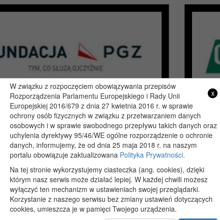
W związku z rozpoczęciem obowiązywania przepisów
x
Rozporządzenia Parlamentu Europejskiego i Rady Unii
Europejskiej 2016/679 z dnia 27 kwietnia 2016 r. w sprawie
ochrony osób fizycznych w związku z przetwarzaniem danych
osobowych i w sprawie swobodnego przepływu takich danych oraz
uchylenia dyrektywy 95/46/WE ogólne rozporządzenie o ochronie
Copyright 2019@ - Muzeum Henryka Sienkiewicza w Woli Okrzejskiej
danych, informujemy, że od dnia 25 maja 2018 r. na naszym
Projekt i wykonanie: itlu.pl
portalu obowiązuje zaktualizowana
Polityka Prywatności.
Na tej stronie wykorzystujemy ciasteczka (ang. cookies), dzięki
którym nasz serwis może działać lepiej. W każdej chwili możesz
wyłączyć ten mechanizm w ustawieniach swojej przeglądarki.
Korzystanie z naszego serwisu bez zmiany ustawień dotyczących
cookies, umieszcza je w pamięci Twojego urządzenia.