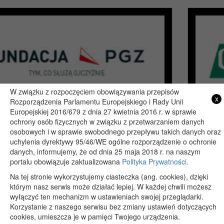
W związku z rozpoczęciem obowiązywania przepisów
x
Rozporządzenia Parlamentu Europejskiego i Rady Unii
Europejskiej 2016/679 z dnia 27 kwietnia 2016 r. w sprawie
ochrony osób fizycznych w związku z przetwarzaniem danych
osobowych i w sprawie swobodnego przepływu takich danych oraz
uchylenia dyrektywy 95/46/WE ogólne rozporządzenie o ochronie
Copyright 2019@ - Muzeum Henryka Sienkiewicza w Woli Okrzejskiej
danych, informujemy, że od dnia 25 maja 2018 r. na naszym
Projekt i wykonanie: itlu.pl
portalu obowiązuje zaktualizowana
Polityka Prywatności.
Na tej stronie wykorzystujemy ciasteczka (ang. cookies), dzięki
którym nasz serwis może działać lepiej. W każdej chwili możesz
wyłączyć ten mechanizm w ustawieniach swojej przeglądarki.
Korzystanie z naszego serwisu bez zmiany ustawień dotyczących
cookies, umieszcza je w pamięci Twojego urządzenia.