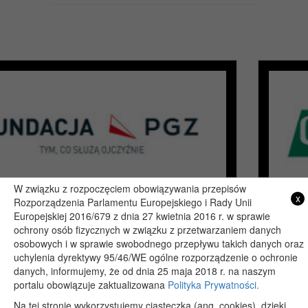
W związku z rozpoczęciem obowiązywania przepisów
x
Rozporządzenia Parlamentu Europejskiego i Rady Unii
Europejskiej 2016/679 z dnia 27 kwietnia 2016 r. w sprawie
ochrony osób fizycznych w związku z przetwarzaniem danych
osobowych i w sprawie swobodnego przepływu takich danych oraz
Copyright 2019@ - Muzeum Henryka Sienkiewicza w Woli Okrzejskiej
uchylenia dyrektywy 95/46/WE ogólne rozporządzenie o ochronie
Projekt i wykonanie: itlu.pl
danych, informujemy, że od dnia 25 maja 2018 r. na naszym
portalu obowiązuje zaktualizowana
Polityka Prywatności.
Na tej stronie wykorzystujemy ciasteczka (ang. cookies), dzięki