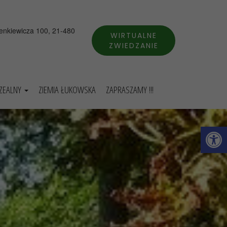
ienkiewicza 100, 21-480
WIRTUALNE
ZWIEDZANIE
UZEALNY
ZIEMIA ŁUKOWSKA
ZAPRASZAMY !!!
Otwórz 