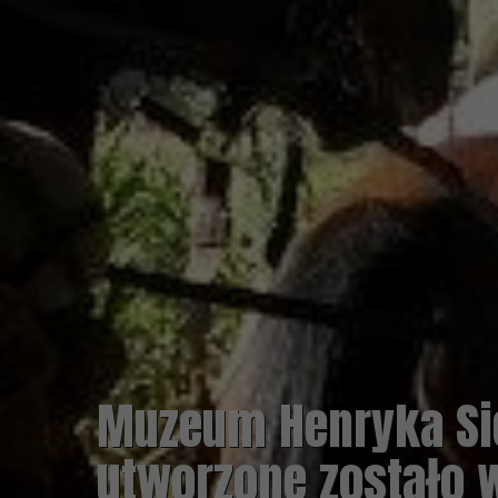
Sienkiewicza w Woli Okr
o w 1966 r.