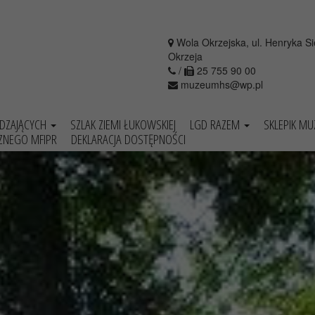
Wola Okrzejska, ul. Henryka S
Okrzeja
/
25 755 90 00
muzeumhs@wp.pl
EDZAJĄCYCH
SZLAK ZIEMI ŁUKOWSKIEJ
LGD RAZEM
SKLEPIK M
ZNEGO MFIPR
DEKLARACJA DOSTĘPNOŚCI